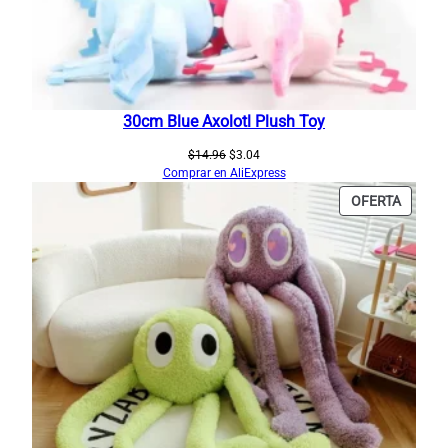
.
.
7
0
.
30cm Blue Axolotl Plush Toy
El
El
$
14.96
$
3.04
precio
precio
Comprar en AliExpress
original
actual
PRODU
OFERTA
era:
es:
EN
$14.96.
$3.04.
OFERT