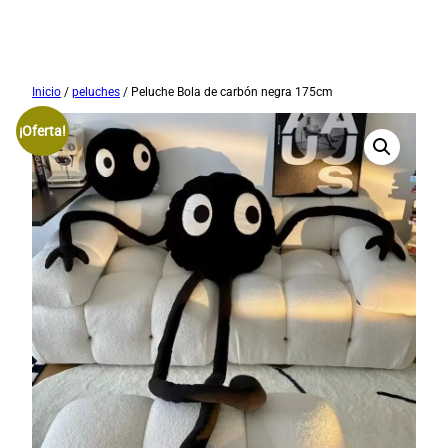
Saltar
Inicio
/
peluches
/ Peluche Bola de carbón negra 175cm
al
¡Oferta!
contenido