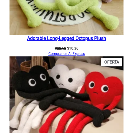
Adorable Long-Legged Octopus Plush
El
El
$
22.52
$
10.36
precio
precio
Comprar en AliExpress
original
actual
PRODU
OFERTA
era:
es:
EN
$22.52.
$10.36.
OFERT