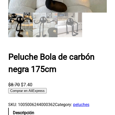
Peluche Bola de carbón
negra 175cm
E
E
$
8.70
$
7.40
l
l
Comprar en AliExpress
p
p
SKU:
1005006244000362
Category:
peluches
r
r
e
e
Descripción