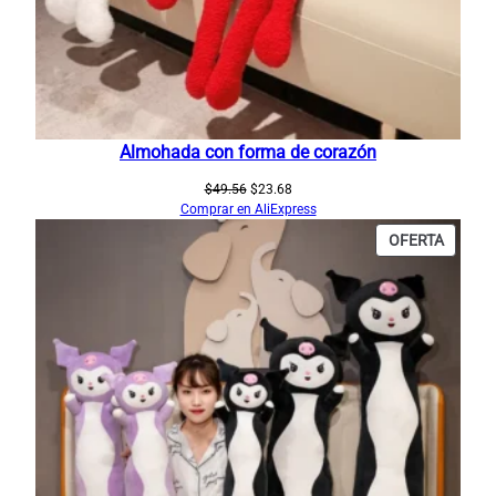
Almohada con forma de corazón
El
El
$
49.56
$
23.68
precio
precio
Comprar en AliExpress
original
actual
PRODU
OFERTA
era:
es:
EN
$49.56.
$23.68.
OFERT