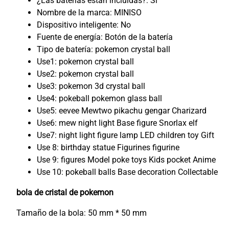
¿Las baterías están incluidas?:
Sí
Nombre de la marca:
MINISO
Dispositivo inteligente:
No
Fuente de energía:
Botón de la batería
Tipo de batería:
pokemon crystal ball
Use1:
pokemon crystal ball
Use2:
pokemon crystal ball
Use3:
pokemon 3d crystal ball
Use4:
pokeball pokemon glass ball
Use5:
eevee Mewtwo pikachu gengar Charizard
Use6:
mew night light Base figure Snorlax elf
Use7:
night light figure lamp LED children toy Gift
Use 8:
birthday statue Figurines figurine
Use 9:
figures Model poke toys Kids pocket Anime
Use 10:
pokeball balls Base decoration Collectable
bola de cristal de pokemon
Tamaño de la bola: 50 mm * 50 mm