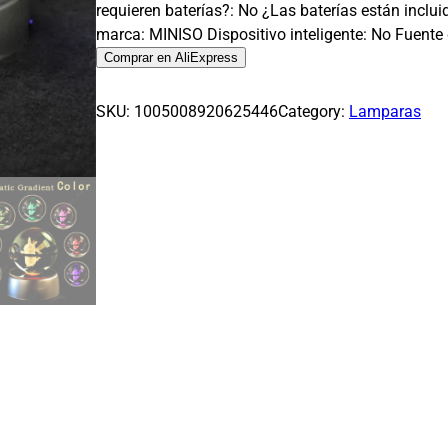
requieren baterías?: No ¿Las baterías están inclu
i
i
marca: MINISO Dispositivo inteligente: No Fuente 
o
o
Comprar en AliExpress
o
a
r
c
SKU:
1005008920625446
Category:
Lamparas
i
t
g
u
i
a
n
l
a
e
l
s
e
:
r
$
a
4
:
.
$
0
1
7