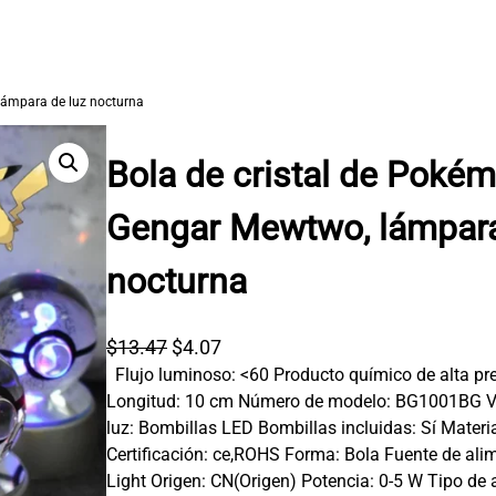
lámpara de luz nocturna
Bola de cristal de Poké
Gengar Mewtwo, lámpara
nocturna
E
E
$
13.47
$
4.07
Flujo luminoso: <60 Producto químico de alta p
l
l
Longitud: 10 cm Número de modelo: BG1001BG Vol
p
p
luz: Bombillas LED Bombillas incluidas: Sí Materia
r
r
Certificación: ce,ROHS Forma: Bola Fuente de al
e
e
Light Origen: CN(Origen) Potencia: 0-5 W Tipo de 
c
c