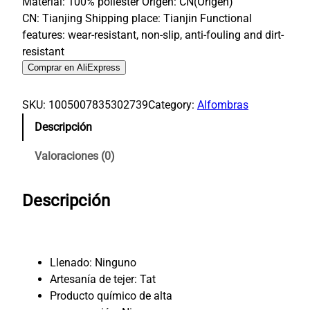
Material: 100% poliéster Origen: CN(Origen)
c
c
CN: Tianjing Shipping place: Tianjin Functional
i
i
features: wear-resistant, non-slip, anti-fouling and dirt-
o
o
resistant
o
a
Comprar en AliExpress
r
c
i
t
SKU:
1005007835302739
Category:
Alfombras
g
u
Descripción
i
a
Valoraciones (0)
n
l
a
e
l
s
Descripción
e
:
r
$
a
3
Llenado:
Ninguno
:
.
Artesanía de tejer:
Tat
$
5
Producto químico de alta
1
8