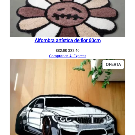
Alfombra artística de flor 60cm
El
El
$
32.00
$
22.40
precio
precio
Comprar en AliExpress
original
actual
PRODU
OFERTA
era:
es:
EN
$32.00.
$22.40.
OFERT