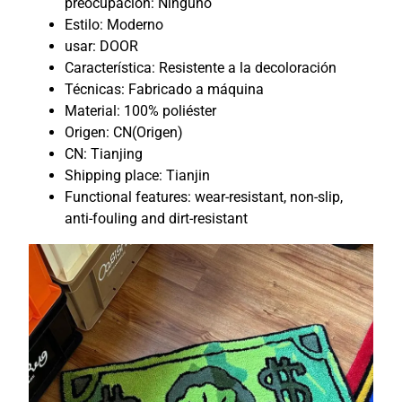
preocupación:
Ninguno
7
.
Estilo:
Moderno
usar:
DOOR
.
Característica:
Resistente a la decoloración
5
Técnicas:
Fabricado a máquina
9
Material:
100% poliéster
.
Origen:
CN(Origen)
CN:
Tianjing
Shipping place:
Tianjin
Functional features:
wear-resistant, non-slip,
anti-fouling and dirt-resistant