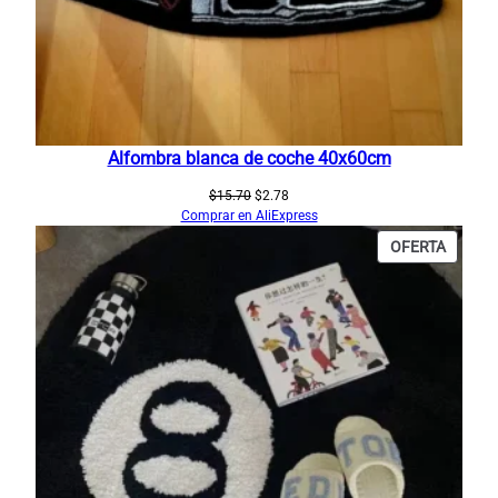
Alfombra blanca de coche 40x60cm
El
El
$
15.70
$
2.78
precio
precio
Comprar en AliExpress
original
actual
PRODU
OFERTA
era:
es:
EN
$15.70.
$2.78.
OFERT