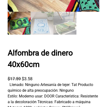
Alfombra de dinero
40x60cm
E
E
$
17.59
$
3.58
Llenado: Ninguno Artesanía de tejer: Tat Producto
l
l
químico de alta preocupación: Ninguno
p
p
Estilo: Moderno usar: DOOR Característica: Resistente
r
r
a la decoloración Técnicas: Fabricado a máquina
e
e