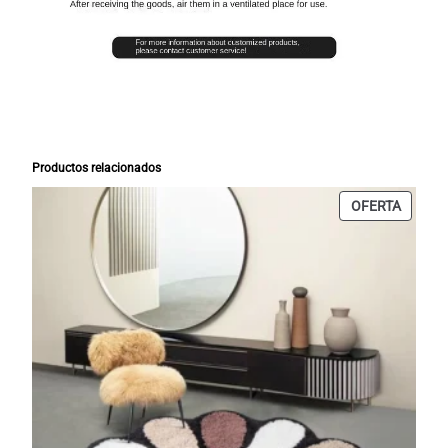
Productos relacionados
PRODU
OFERTA
EN
OFERT