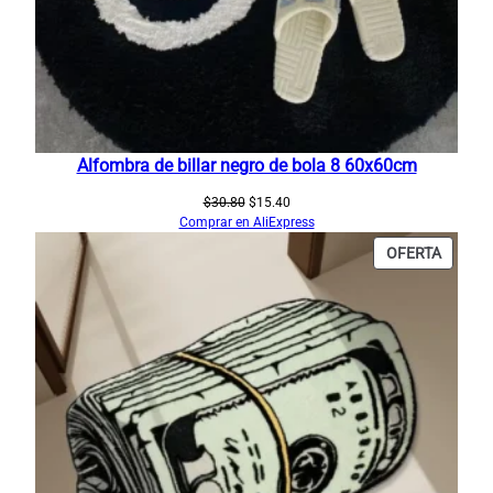
Alfombra de billar negro de bola 8 60x60cm
El
El
$
30.80
$
15.40
precio
precio
Comprar en AliExpress
original
actual
PRODU
OFERTA
era:
es:
EN
$30.80.
$15.40.
OFERT