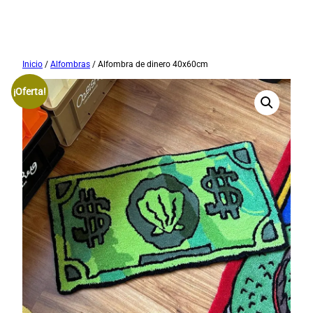
Saltar
Inicio
/
Alfombras
/ Alfombra de dinero 40x60cm
al
¡Oferta!
contenido