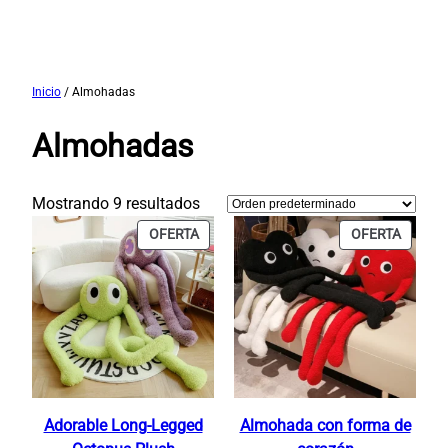
Saltar
Inicio
/ Almohadas
al
Almohadas
contenido
Mostrando 9 resultados
PRODUCTO
PRODU
OFERTA
OFERTA
EN
EN
OFERTA
OFERT
Adorable Long-Legged
Almohada con forma de